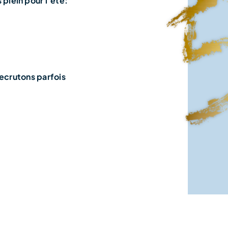
plein pour l’été:
recrutons parfois