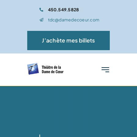
Passer
450.549.5828
au
tdc@damedecoeur.com
contenu
J’achète mes billets
Toggle
Navigation
Accueil
Spectacle
Médiation culturelle