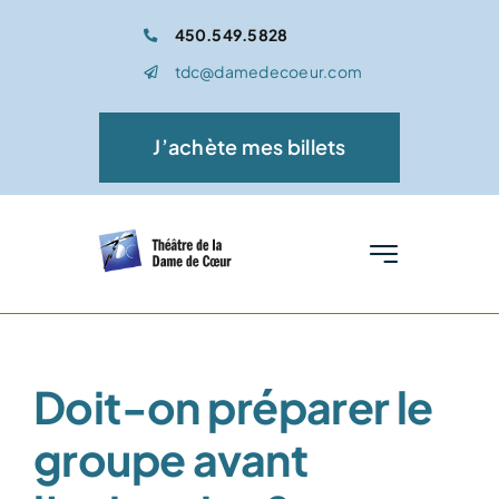
Passer
450.549.5828
au
tdc@damedecoeur.com
contenu
J’achète mes billets
Toggle
Navigation
Accueil
Spectacle
Doit-on préparer le
groupe avant
Médiation culturelle