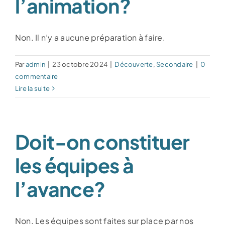
l’animation?
Événements spéciaux
Non. Il n’y a aucune préparation à faire.
Le théâtre
Par
admin
|
23 octobre 2024
|
Découverte
,
Secondaire
|
0
commentaire
Nous joindre
Lire la suite
Doit-on constituer
les équipes à
l’avance?
Non. Les équipes sont faites sur place par nos