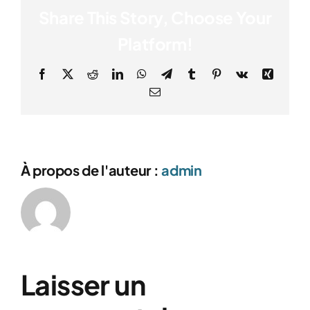
Share This Story, Choose Your
Platform!
Facebook
X
Reddit
LinkedIn
WhatsApp
Telegram
Tumblr
Pinterest
Vk
Xing
Email
À propos de l'auteur :
admin
Laisser un