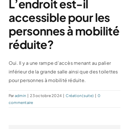
L’endroit est-il
Événements spéciaux
accessible pour les
personnes à mobilité
Le théâtre
réduite?
Nous joindre
Oui. Il y a une rampe d’accès menant au palier
inférieur de la grande salle ainsi que des toilettes
pour personnes à mobilité réduite.
Par
admin
|
23 octobre 2024
|
Création (suite)
|
0
commentaire