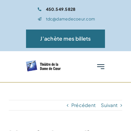
Passer
450.549.5828
au
tdc@damedecoeur.com
contenu
J’achète mes billets
Toggle
Navigation
Accueil
Spectacle
Précédent
Suivant
Médiation culturelle