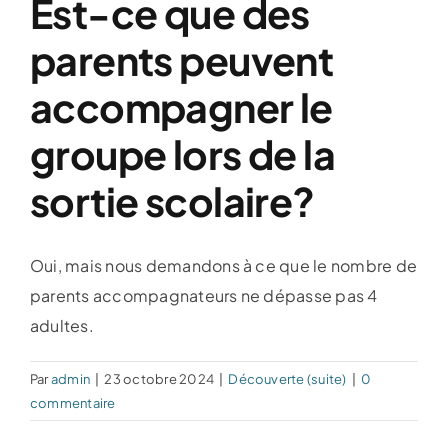
Est-ce que des
Événements spéciaux
parents peuvent
accompagner le
Le théâtre
groupe lors de la
Nous joindre
sortie scolaire?
Oui, mais nous demandons à ce que le nombre de
parents accompagnateurs ne dépasse pas 4
adultes.
Par
admin
|
23 octobre 2024
|
Découverte (suite)
|
0
commentaire