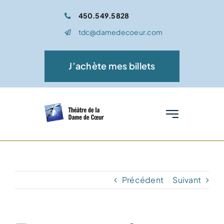
Passer
450.549.5828
au
tdc@damedecoeur.com
contenu
J’achète mes billets
Toggle
Navigation
Accueil
Spectacle
Précédent
Suivant
Médiation culturelle