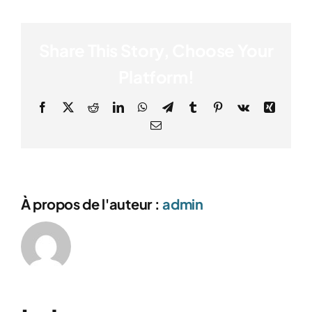
Share This Story, Choose Your
Platform!
Facebook
X
Reddit
LinkedIn
WhatsApp
Telegram
Tumblr
Pinterest
Vk
Xing
Email
À propos de l'auteur :
admin