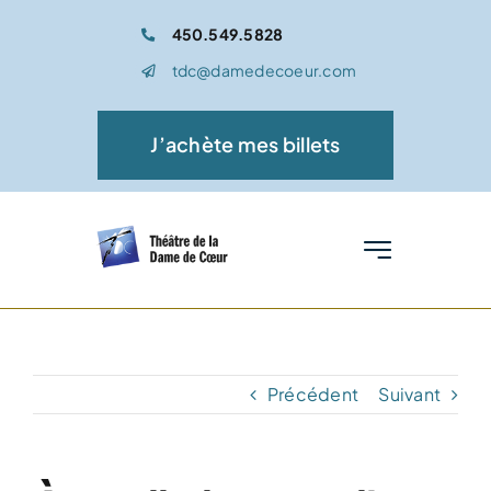
Passer
450.549.5828
au
tdc@damedecoeur.com
contenu
J’achète mes billets
Toggle
Navigation
Accueil
Spectacle
Précédent
Suivant
Médiation culturelle