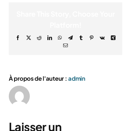
Share This Story, Choose Your
Platform!
Facebook
X
Reddit
LinkedIn
WhatsApp
Telegram
Tumblr
Pinterest
Vk
Xing
Email
À propos de l'auteur :
admin
Laisser un