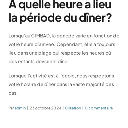
À quelle heure a lieu
Événements spéciaux
la période du dîner?
Le théâtre
Lorsqu’au CIMBAD, la période varie en fonction de
votre heure d’arrivée. Cependant, elle a toujours
Nous joindre
lieu dans une plage qui respecte les heures où
des enfants devraient dîner.
Lorsque l’activité est à l’école, nous respectons
votre horaire de dîner dans la vaste majorité des
cas.
Par
admin
|
23 octobre 2024
|
Création
|
0 commentaire